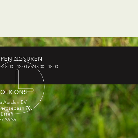
PENINGSUREN
R: 8.00 - 12.00 en 13.00 - 18.00
ZOEK ONS
a Aerden BV
ergsebaan 78
 Essen
67.36.35